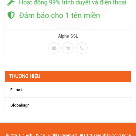
Alpha SSL
THƯƠNG HIỆU
Entrust
Globalsign
© 2016 BCTech .,JSC All Rights Reserved |
CTCP Giải pháp Công nghệ